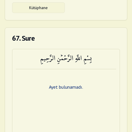
Kütüphane
67. Sure
بِسْمِ اللَّهِ الرَّحْمَٰنِ الرَّحِيمِ
Ayet bulunamadı.