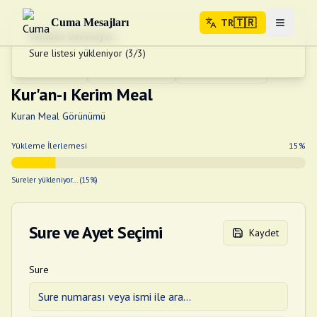
🇹🇷
Cuma Mesajları
TR
Menuyu 
Yeniden deneniyor...
Sure listesi yükleniyor (3/3)
🇹🇷
TR
Ana Sayfa
Öğren Elifba
Kur'an-ı Kerim
Kur'an-ı Kerim Meal
Ana Sayfa
Kur'an-ı Kerim
Kuran Meal Görünümü
Ogren Elifba
Yükleme İlerlemesi
15
%
KUR'AN ARASTIR
Sureler yükleniyor...
(
15
%)
Sure ve Ayet Seçimi
Kaydet
Sure