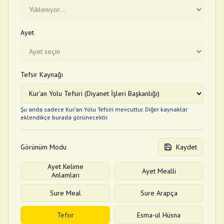
Ayet
Tefsir Kaynağı
Şu anda sadece Kur'an Yolu Tefsiri mevcuttur. Diğer kaynaklar
eklendikçe burada görünecektir.
Görünüm Modu
Kaydet
Ayet Kelime
Ayet Mealli
Anlamları
Sure Meal
Sure Arapça
Tefsir
Esma-ul Hüsna