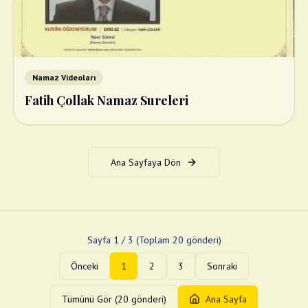
Namaz Videoları
Fatih Çollak Namaz Sureleri
Ana Sayfaya Dön
Sayfa
1
/
3
(Toplam
20
gönderi)
Önceki
1
2
3
Sonraki
Tümünü Gör (
20
gönderi)
Ana Sayfa