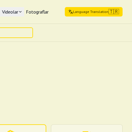
🇹🇷
Videolar
Fotograflar
Language Translation