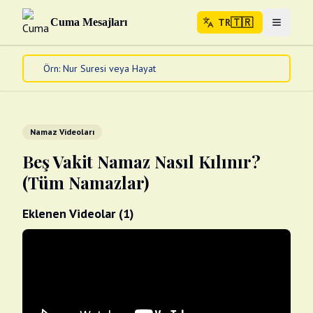
🇹🇷
Cuma Mesajları
TR
Menuyu 
🇹🇷
TR
Ana Sayfa
Kur'an-ı Kerim
Cuma Mesajları
Namaz Videoları
Kandil Mesajları
Beş Vakit Namaz Nasıl Kılınır?
Bayram Mesajları
(Tüm Namazlar)
Diğer
Çeşitli Kartlar
Eklenen Videolar (
1
)
Videolar
Gusül (Boy Abdesti)
Abdest Videoları
Namaz Videoları
Diğer Videolar
Fotograflar