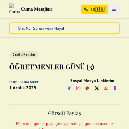
🇹🇷
Cuma Mesajları
TR
Menuyu 
🇹🇷
TR
Ana Sayfa
Kur'an-ı Kerim
Cuma Mesajları
Çeşitli Kartlar
Kandil Mesajları
ÖĞRETMENLER GÜNÜ (3)
Bayram Mesajları
Diğer
Sosyal Medya Linklerim
Oluşturulma tarihi:
Çeşitli Kartlar
1 Aralık 2025
Facebook
Instagram
Pinterest
Twitter
YouTube
nextsos
Videolar
Gusül (Boy Abdesti)
Abdest Videoları
Namaz Videoları
Görseli Paylaş
Diğer Videolar
Fotograflar
Mobilden görsel paylaşımı yapmak için görselin üzerine