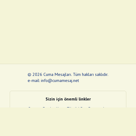
©
2026
Cuma Mesajları
.
Tüm hakları saklıdır.
e-mail: info@cumamesaj.net
Sizin için önemli linkler
Quran
e-Devlet Kapısı
Tüvtürk
Son Depremler
Sosyal Medya Linklerim