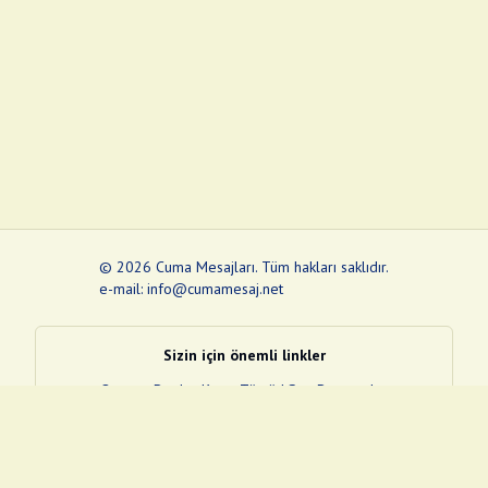
©
2026
Cuma Mesajları
.
Tüm hakları saklıdır.
e-mail: info@cumamesaj.net
Sizin için önemli linkler
Quran
e-Devlet Kapısı
Tüvtürk
Son Depremler
Sosyal Medya Linklerim