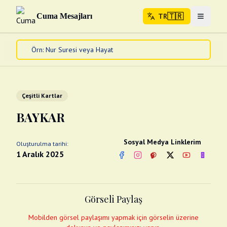
🇹🇷
Cuma Mesajları
TR
Menuyu 
🇹🇷
TR
Ana Sayfa
Kur'an-ı Kerim
Cuma Mesajları
Çeşitli Kartlar
Kandil Mesajları
BAYKAR
Bayram Mesajları
Diğer
Sosyal Medya Linklerim
Oluşturulma tarihi:
Çeşitli Kartlar
1 Aralık 2025
Facebook
Instagram
Pinterest
Twitter
YouTube
nextsos
Videolar
Gusül (Boy Abdesti)
Abdest Videoları
Namaz Videoları
Görseli Paylaş
Diğer Videolar
Fotograflar
Mobilden görsel paylaşımı yapmak için görselin üzerine