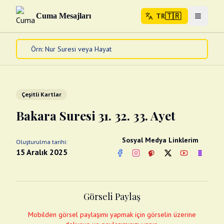
🇹🇷
Cuma Mesajları
TR
Menuyu 
🇹🇷
TR
Ana Sayfa
Kur'an-ı Kerim
Cuma Mesajları
Çeşitli Kartlar
Kandil Mesajları
Bakara Suresi 31. 32. 33. Ayet
Bayram Mesajları
Diğer
Sosyal Medya Linklerim
Oluşturulma tarihi:
Çeşitli Kartlar
15 Aralık 2025
Facebook
Instagram
Pinterest
Twitter
YouTube
nextsos
Videolar
Gusül (Boy Abdesti)
Abdest Videoları
Namaz Videoları
Görseli Paylaş
Diğer Videolar
Fotograflar
Mobilden görsel paylaşımı yapmak için görselin üzerine