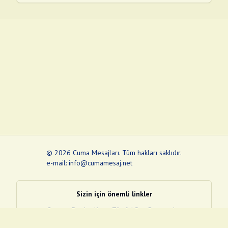
©
2026
Cuma Mesajları
.
Tüm hakları saklıdır.
e-mail: info@cumamesaj.net
Sizin için önemli linkler
Quran
e-Devlet Kapısı
Tüvtürk
Son Depremler