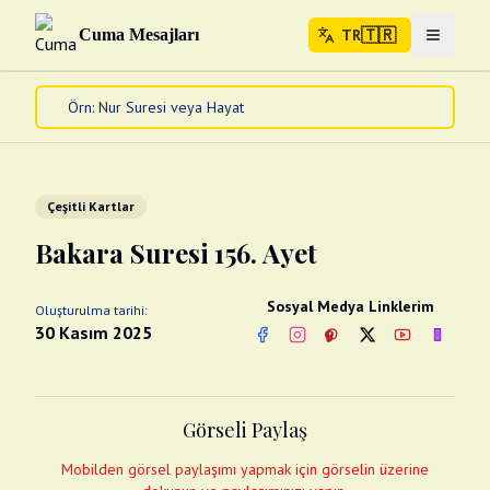
🇹🇷
Cuma Mesajları
TR
Menuyu 
🇹🇷
TR
Ana Sayfa
Kur'an-ı Kerim
Cuma Mesajları
Çeşitli Kartlar
Kandil Mesajları
Bakara Suresi 156. Ayet
Bayram Mesajları
Diğer
Sosyal Medya Linklerim
Oluşturulma tarihi:
Çeşitli Kartlar
30 Kasım 2025
Facebook
Instagram
Pinterest
Twitter
YouTube
nextsos
Videolar
Gusül (Boy Abdesti)
Abdest Videoları
Namaz Videoları
Görseli Paylaş
Diğer Videolar
Fotograflar
Mobilden görsel paylaşımı yapmak için görselin üzerine