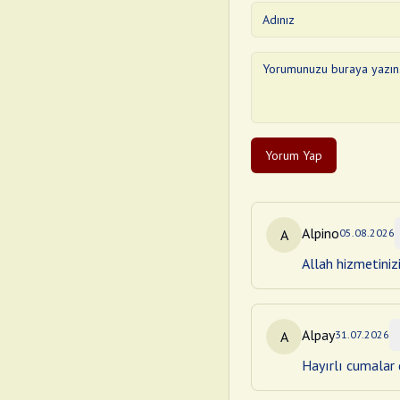
Yorum Yap
Alpino
A
05.08.2026
Allah hizmetiniz
Alpay
A
31.07.2026
Hayırlı cumalar d