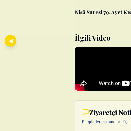
Nisâ Suresi 79. Ayet Kıs
İlgili Video
◀
Ziyaretçi Not
Bu gönderi hakkındaki düşünc