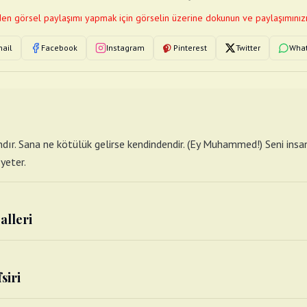
en görsel paylaşımı yapmak için görselin üzerine dokunun ve paylaşımınızı
ail
Facebook
Instagram
Pinterest
Twitter
Wha
tandır. Sana ne kötülük gelirse kendindendir. (Ey Muhammed!) Seni ins
yeter.
alleri
siri