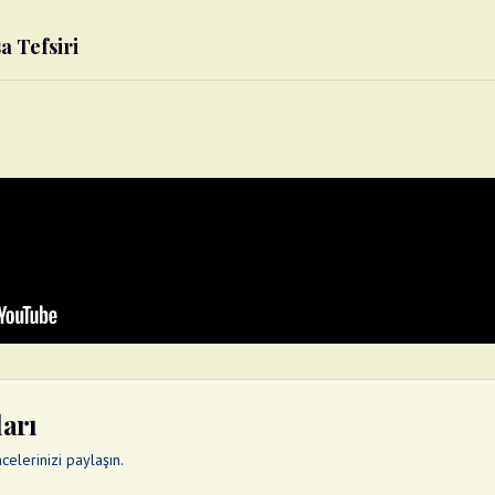
a Tefsiri
ları
elerinizi paylaşın.