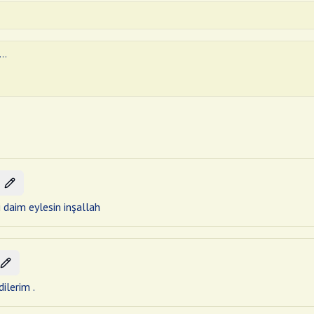
i daim eylesin inşallah
ilerim .