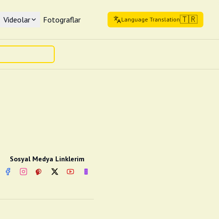
🇹🇷
Videolar
Fotograflar
Language Translation
Sosyal Medya Linklerim
Facebook
Instagram
Pinterest
Twitter
YouTube
nextsosyal