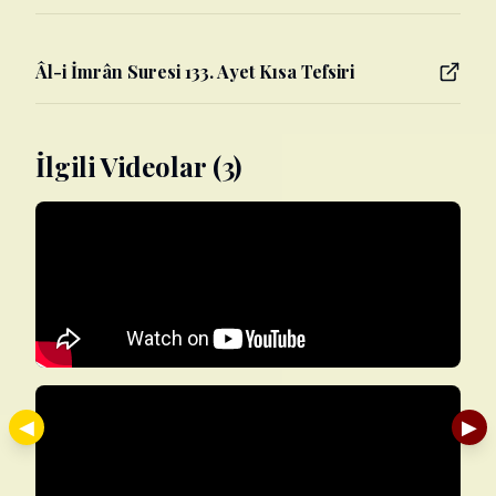
Âl-i İmrân Suresi 133. Ayet Kısa Tefsiri
İlgili Videolar (3)
◀
▶