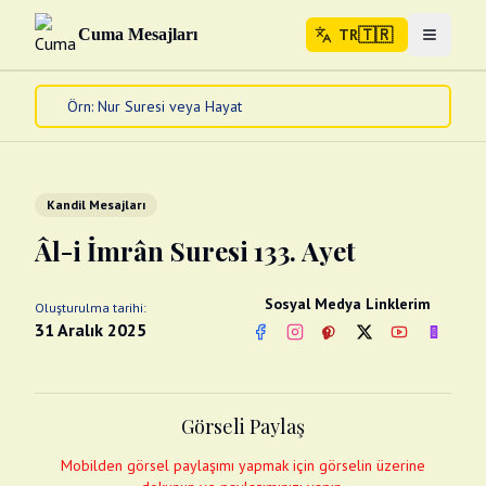
🇹🇷
Cuma Mesajları
TR
Menuyu 
🇹🇷
TR
Ana Sayfa
Kur'an-ı Kerim
Cuma Mesajları
Kandil Mesajları
Kandil Mesajları
Âl-i İmrân Suresi 133. Ayet
Bayram Mesajları
Diğer
Sosyal Medya Linklerim
Oluşturulma tarihi:
Çeşitli Kartlar
31 Aralık 2025
Facebook
Instagram
Pinterest
Twitter
YouTube
nextsos
Videolar
Gusül (Boy Abdesti)
Abdest Videoları
Namaz Videoları
Görseli Paylaş
Diğer Videolar
Fotograflar
Mobilden görsel paylaşımı yapmak için görselin üzerine