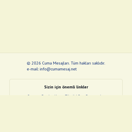
©
2026
Cuma Mesajları
.
Tüm hakları saklıdır.
e-mail: info@cumamesaj.net
Sizin için önemli linkler
Quran
e-Devlet Kapısı
Tüvtürk
Son Depremler
Sosyal Medya Linklerim
Facebook
Instagram
Pinterest
Twitter
YouTube
nextsosyal