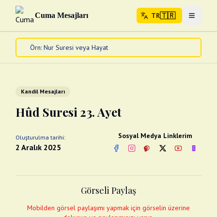
🇹🇷
Cuma Mesajları
TR
Menuyu 
🇹🇷
TR
Ana Sayfa
Kur'an-ı Kerim
Cuma Mesajları
Kandil Mesajları
Kandil Mesajları
Hûd Suresi 23. Ayet
Bayram Mesajları
Diğer
Sosyal Medya Linklerim
Oluşturulma tarihi:
Çeşitli Kartlar
2 Aralık 2025
Facebook
Instagram
Pinterest
Twitter
YouTube
nextsos
Videolar
Gusül (Boy Abdesti)
Abdest Videoları
Namaz Videoları
Görseli Paylaş
Diğer Videolar
Fotograflar
Mobilden görsel paylaşımı yapmak için görselin üzerine