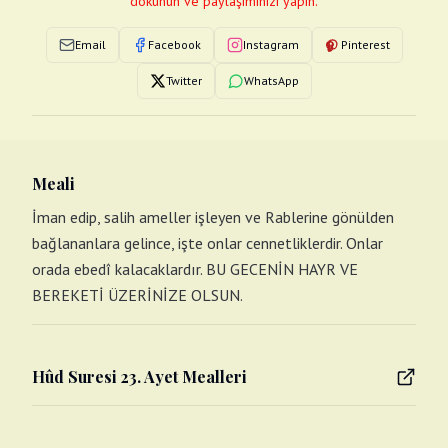
dokunun ve paylaşımınızı yapın.
Email
Facebook
Instagram
Pinterest
Twitter
WhatsApp
Meali
İman edip, salih ameller işleyen ve Rablerine gönülden
bağlananlara gelince, işte onlar cennetliklerdir. Onlar
orada ebedî kalacaklardır. BU GECENİN HAYR VE
BEREKETİ ÜZERİNİZE OLSUN.
Hûd Suresi 23. Ayet Mealleri