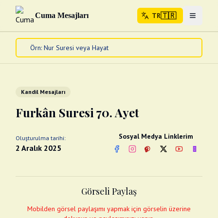
🇹🇷
Cuma Mesajları
TR
Menuyu 
🇹🇷
TR
Ana Sayfa
Kur'an-ı Kerim
Cuma Mesajları
Kandil Mesajları
Kandil Mesajları
Furkân Suresi 70. Ayet
Bayram Mesajları
Diğer
Sosyal Medya Linklerim
Oluşturulma tarihi:
Çeşitli Kartlar
2 Aralık 2025
Facebook
Instagram
Pinterest
Twitter
YouTube
nextsos
Videolar
Gusül (Boy Abdesti)
Abdest Videoları
Namaz Videoları
Görseli Paylaş
Diğer Videolar
Fotograflar
Mobilden görsel paylaşımı yapmak için görselin üzerine