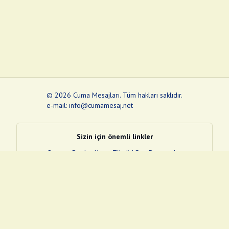
©
2026
Cuma Mesajları
.
Tüm hakları saklıdır.
e-mail: info@cumamesaj.net
Sizin için önemli linkler
Quran
e-Devlet Kapısı
Tüvtürk
Son Depremler
Sosyal Medya Linklerim
Facebook
Instagram
Pinterest
Twitter
YouTube
nextsosyal