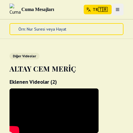
🇹🇷
Cuma Mesajları
TR
Menuyu 
🇹🇷
TR
Ana Sayfa
Kur'an-ı Kerim
Cuma Mesajları
Diğer Videolar
Kandil Mesajları
ALTAY CEM MERİÇ
Bayram Mesajları
Diğer
Eklenen Videolar (
2
)
Çeşitli Kartlar
Videolar
Gusül (Boy Abdesti)
Abdest Videoları
Namaz Videoları
Diğer Videolar
Fotograflar