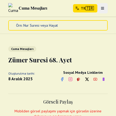
🇹🇷
Cuma Mesajları
TR
Menuyu 
🇹🇷
TR
Ana Sayfa
Kur'an-ı Kerim
Cuma Mesajları
Cuma Mesajları
Kandil Mesajları
Zümer Suresi 68. Ayet
Bayram Mesajları
Diğer
Sosyal Medya Linklerim
Oluşturulma tarihi:
Çeşitli Kartlar
8 Aralık 2025
Facebook
Instagram
Pinterest
Twitter
YouTube
nextsos
Videolar
Gusül (Boy Abdesti)
Abdest Videoları
Namaz Videoları
Görseli Paylaş
Diğer Videolar
Fotograflar
Mobilden görsel paylaşımı yapmak için görselin üzerine