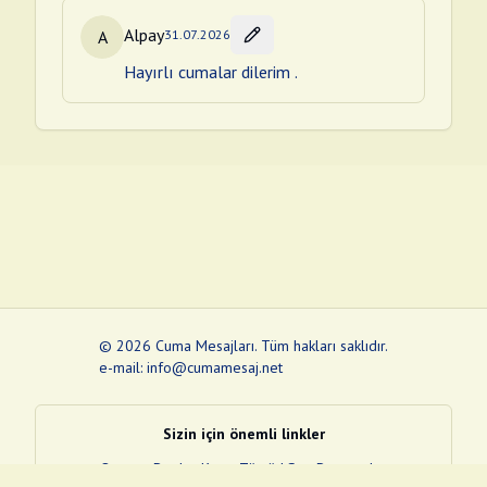
Alpay
A
31.07.2026
Hayırlı cumalar dilerim .
©
2026
Cuma Mesajları
.
Tüm hakları saklıdır.
e-mail: info@cumamesaj.net
Sizin için önemli linkler
Quran
e-Devlet Kapısı
Tüvtürk
Son Depremler