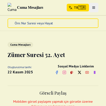
🇹🇷
Cuma Mesajları
TR
Menuyu 
🇹🇷
TR
Ana Sayfa
Kur'an-ı Kerim
Cuma Mesajları
Cuma Mesajları
Kandil Mesajları
Zümer Suresi 52. Ayet
Bayram Mesajları
Diğer
Sosyal Medya Linklerim
Oluşturulma tarihi:
Çeşitli Kartlar
22 Kasım 2025
Facebook
Instagram
Pinterest
Twitter
YouTube
nextsos
Videolar
Gusül (Boy Abdesti)
Abdest Videoları
Namaz Videoları
Görseli Paylaş
Diğer Videolar
Fotograflar
Mobilden görsel paylaşımı yapmak için görselin üzerine