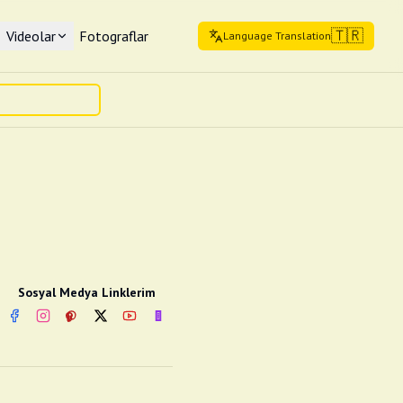
🇹🇷
Videolar
Fotograflar
Language Translation
Sosyal Medya Linklerim
Facebook
Instagram
Pinterest
Twitter
YouTube
nextsosyal