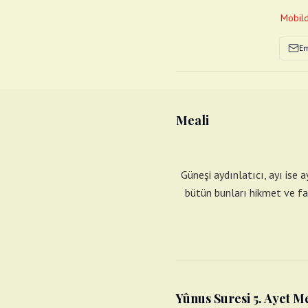
Mobild
Em
Meali
Güneşi aydınlatıcı, ayı ise a
bütün bunları hikmet ve fay
Yûnus Suresi 5. Ayet M