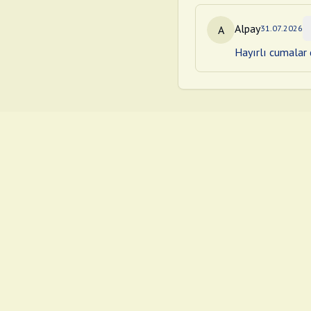
Alpay
A
31.07.2026
Hayırlı cumalar d