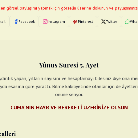
en görsel paylaşımı yapmak için görselin üzerine dokunun ve paylaşımınızı
ail
Facebook
Instagram
Pinterest
Twitter
Wha
Yûnus Suresi 5. Ayet
ydınlık yapan, yılların sayısını ve hesaplamayı bilesiniz diye ona men
da esasına göre yarattı. Bilme kabiliyetinde olanlar için de âyetlerin
önüne seriyor.
CUMA'NIN HAYR VE BEREKETİ ÜZERİNİZE OLSUN
ealleri