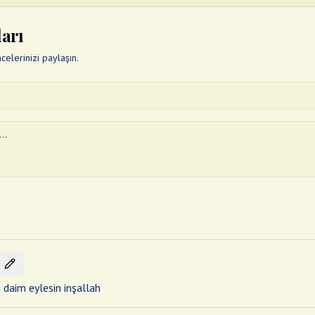
ları
elerinizi paylaşın.
i daim eylesin inşallah