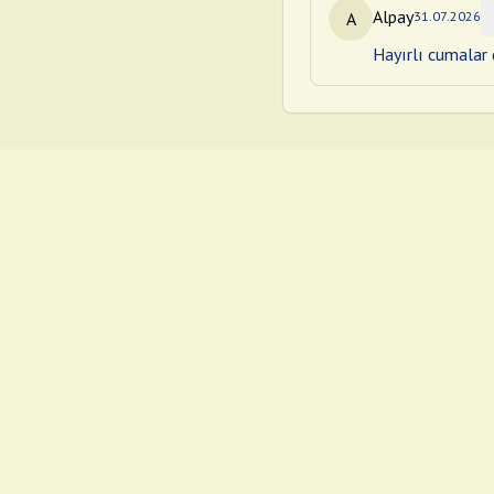
Alpay
A
31.07.2026
Hayırlı cumalar d
©
2026
Cuma Mesajları
.
Tüm hakları saklıdır.