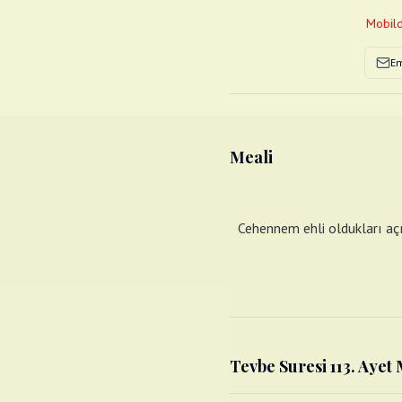
Mobild
Em
Meali
Cehennem ehli oldukları açık
Tevbe Suresi 113. Ayet 