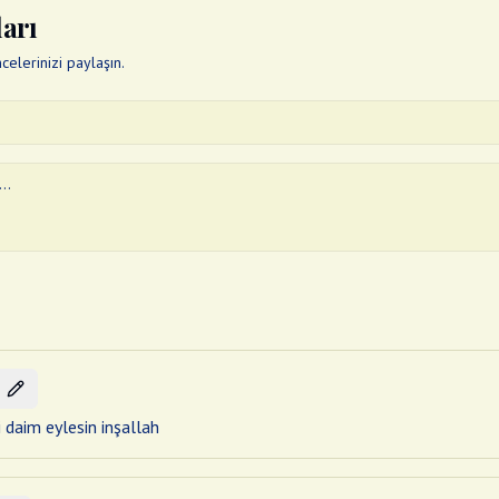
ları
elerinizi paylaşın.
i daim eylesin inşallah