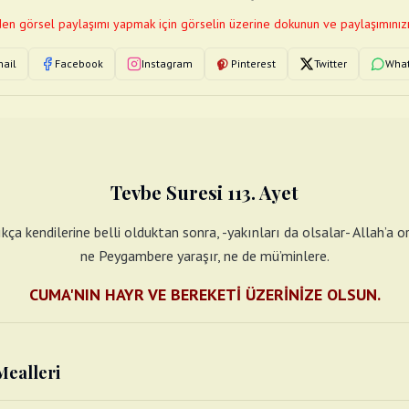
en görsel paylaşımı yapmak için görselin üzerine dokunun ve paylaşımınızı
ail
Facebook
Instagram
Pinterest
Twitter
Wha
Tevbe Suresi 113. Ayet
ça kendilerine belli olduktan sonra, -yakınları da olsalar- Allah’a o
ne Peygambere yaraşır, ne de mü’minlere.
CUMA'NIN HAYR VE BEREKETİ ÜZERİNİZE OLSUN.
Mealleri