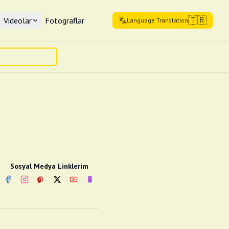
🇹🇷
Videolar
Fotograflar
Language Translation
Sosyal Medya Linklerim
Facebook
Instagram
Pinterest
Twitter
YouTube
nextsosyal