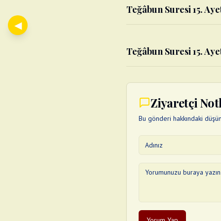
Teğâbun Suresi 15. Ayet
◀
Teğâbun Suresi 15. Ayet
Ziyaretçi Not
Bu gönderi hakkındaki düşünc
Yorum Yap