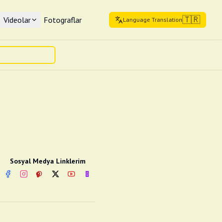
🇹🇷
Videolar
Fotograflar
Language Translation
Sosyal Medya Linklerim
Facebook
Instagram
Pinterest
Twitter
YouTube
nextsosyal