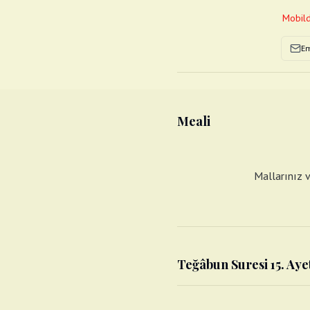
Mobild
Em
Meali
Mallarınız v
Teğâbun Suresi 15. Aye