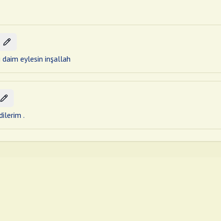
i daim eylesin inşallah
ilerim .