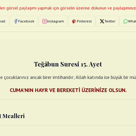
en görsel paylaşımı yapmak için görselin üzerine dokunun ve paylaşımınızı
ail
Facebook
Instagram
Pinterest
Twitter
Wha
Teğâbun Suresi 15. Ayet
e çocuklarınız ancak birer imtihandır; Allah katında ise büyük bir mü
CUMA'NIN HAYR VE BEREKETİ ÜZERİNİZE OLSUN.
t Mealleri