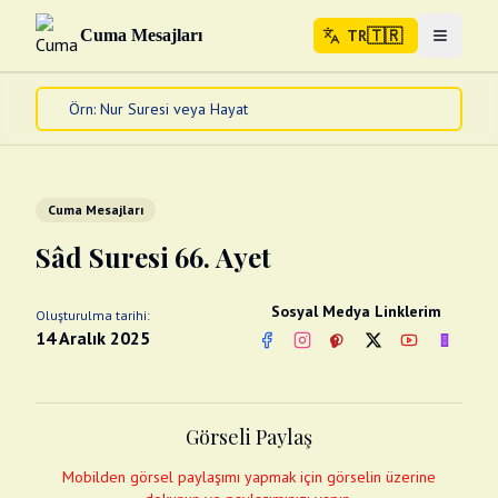
🇹🇷
Cuma Mesajları
TR
Menuyu 
🇹🇷
TR
Ana Sayfa
Kur'an-ı Kerim
Cuma Mesajları
Cuma Mesajları
Kandil Mesajları
Sâd Suresi 66. Ayet
Bayram Mesajları
Diğer
Sosyal Medya Linklerim
Oluşturulma tarihi:
Çeşitli Kartlar
14 Aralık 2025
Facebook
Instagram
Pinterest
Twitter
YouTube
nextsos
Videolar
Gusül (Boy Abdesti)
Abdest Videoları
Namaz Videoları
Görseli Paylaş
Diğer Videolar
Fotograflar
Mobilden görsel paylaşımı yapmak için görselin üzerine