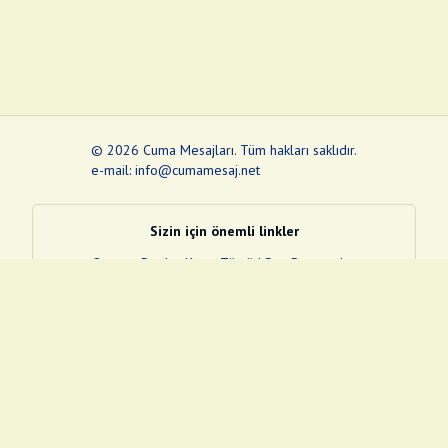
©
2026
Cuma Mesajları
.
Tüm hakları saklıdır.
e-mail: info@cumamesaj.net
Sizin için önemli linkler
Quran
e-Devlet Kapısı
Tüvtürk
Son Depremler
Sosyal Medya Linklerim
Facebook
Instagram
Pinterest
Twitter
YouTube
nextsosyal