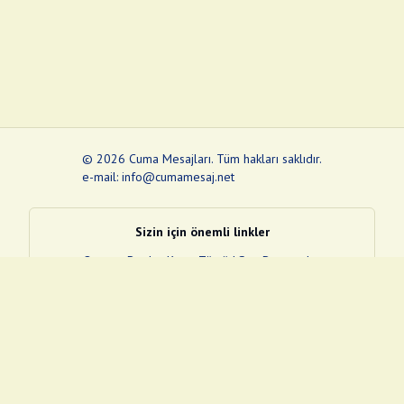
©
2026
Cuma Mesajları
.
Tüm hakları saklıdır.
e-mail: info@cumamesaj.net
Sizin için önemli linkler
Quran
e-Devlet Kapısı
Tüvtürk
Son Depremler
Sosyal Medya Linklerim
Facebook
Instagram
Pinterest
Twitter
YouTube
nextsosyal