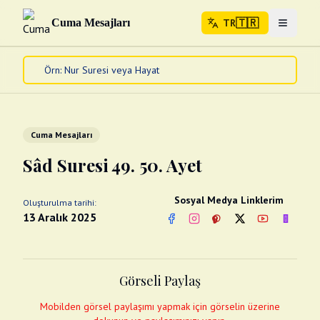
🇹🇷
Cuma Mesajları
TR
Menuyu 
🇹🇷
TR
Ana Sayfa
Kur'an-ı Kerim
Cuma Mesajları
Cuma Mesajları
Kandil Mesajları
Sâd Suresi 49. 50. Ayet
Bayram Mesajları
Diğer
Sosyal Medya Linklerim
Oluşturulma tarihi:
Çeşitli Kartlar
13 Aralık 2025
Facebook
Instagram
Pinterest
Twitter
YouTube
nextsos
Videolar
Gusül (Boy Abdesti)
Abdest Videoları
Namaz Videoları
Görseli Paylaş
Diğer Videolar
Fotograflar
Mobilden görsel paylaşımı yapmak için görselin üzerine