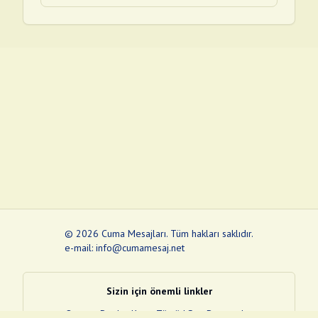
©
2026
Cuma Mesajları
.
Tüm hakları saklıdır.
e-mail: info@cumamesaj.net
Sizin için önemli linkler
Quran
e-Devlet Kapısı
Tüvtürk
Son Depremler