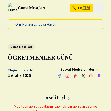
🇹🇷
Cuma Mesajları
TR
Menuyu 
🇹🇷
TR
Ana Sayfa
Kur'an-ı Kerim
Cuma Mesajları
Cuma Mesajları
Kandil Mesajları
ÖĞRETMENLER GÜNÜ
Bayram Mesajları
Diğer
Sosyal Medya Linklerim
Oluşturulma tarihi:
Çeşitli Kartlar
1 Aralık 2025
Facebook
Instagram
Pinterest
Twitter
YouTube
nextsos
Videolar
Gusül (Boy Abdesti)
Abdest Videoları
Namaz Videoları
Görseli Paylaş
Diğer Videolar
Fotograflar
Mobilden görsel paylaşımı yapmak için görselin üzerine