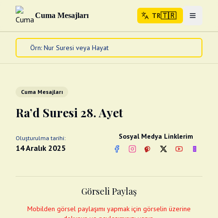
🇹🇷
Cuma Mesajları
TR
Menuyu 
🇹🇷
TR
Ana Sayfa
Kur'an-ı Kerim
Cuma Mesajları
Cuma Mesajları
Kandil Mesajları
Ra’d Suresi 28. Ayet
Bayram Mesajları
Diğer
Sosyal Medya Linklerim
Oluşturulma tarihi:
Çeşitli Kartlar
14 Aralık 2025
Facebook
Instagram
Pinterest
Twitter
YouTube
nextsos
Videolar
Gusül (Boy Abdesti)
Abdest Videoları
Namaz Videoları
Görseli Paylaş
Diğer Videolar
Fotograflar
Mobilden görsel paylaşımı yapmak için görselin üzerine