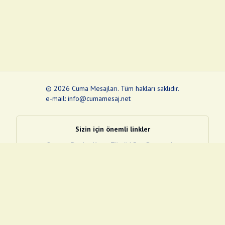
©
2026
Cuma Mesajları
.
Tüm hakları saklıdır.
e-mail: info@cumamesaj.net
Sizin için önemli linkler
Quran
e-Devlet Kapısı
Tüvtürk
Son Depremler
Sosyal Medya Linklerim
Facebook
Instagram
Pinterest
Twitter
YouTube
nextsosyal