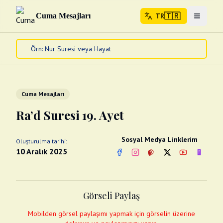
🇹🇷
Cuma Mesajları
TR
Menuyu 
🇹🇷
TR
Ana Sayfa
Kur'an-ı Kerim
Cuma Mesajları
Cuma Mesajları
Kandil Mesajları
Ra’d Suresi 19. Ayet
Bayram Mesajları
Diğer
Sosyal Medya Linklerim
Oluşturulma tarihi:
Çeşitli Kartlar
10 Aralık 2025
Facebook
Instagram
Pinterest
Twitter
YouTube
nextsos
Videolar
Gusül (Boy Abdesti)
Abdest Videoları
Namaz Videoları
Görseli Paylaş
Diğer Videolar
Fotograflar
Mobilden görsel paylaşımı yapmak için görselin üzerine