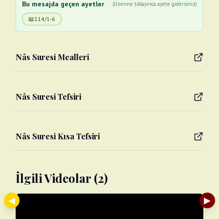
Bu mesajda geçen ayetler
(Üzerine tıklayınca ayete gidersiniz)
📖
114/1-6
Nâs Suresi Mealleri
Nâs Suresi Tefsiri
Nâs Suresi Kısa Tefsiri
İlgili Videolar (2)
◀
▶