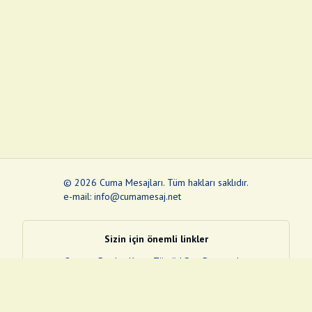
©
2026
Cuma Mesajları
.
Tüm hakları saklıdır.
e-mail: info@cumamesaj.net
Sizin için önemli linkler
Quran
e-Devlet Kapısı
Tüvtürk
Son Depremler
Sosyal Medya Linklerim