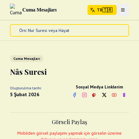
🇹🇷
Cuma Mesajları
TR
Menuyu 
🇹🇷
TR
Ana Sayfa
Kur'an-ı Kerim
Cuma Mesajları
Cuma Mesajları
Kandil Mesajları
Nâs Suresi
Bayram Mesajları
Diğer
Sosyal Medya Linklerim
Oluşturulma tarihi:
Çeşitli Kartlar
5 Şubat 2026
Facebook
Instagram
Pinterest
Twitter
YouTube
nextsos
Videolar
Gusül (Boy Abdesti)
Abdest Videoları
Namaz Videoları
Görseli Paylaş
Diğer Videolar
Fotograflar
Mobilden görsel paylaşımı yapmak için görselin üzerine