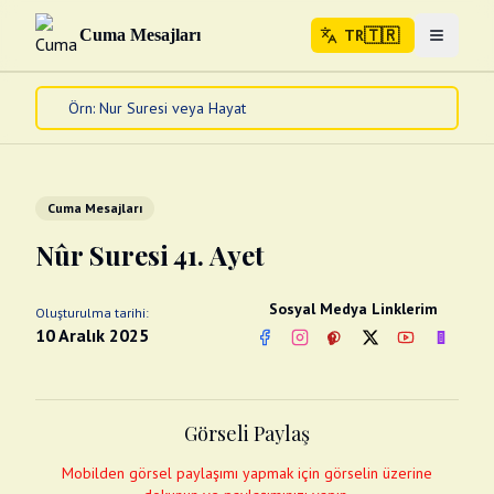
🇹🇷
Cuma Mesajları
TR
Menuyu 
🇹🇷
TR
Ana Sayfa
Kur'an-ı Kerim
Cuma Mesajları
Cuma Mesajları
Kandil Mesajları
Nûr Suresi 41. Ayet
Bayram Mesajları
Diğer
Sosyal Medya Linklerim
Oluşturulma tarihi:
Çeşitli Kartlar
10 Aralık 2025
Facebook
Instagram
Pinterest
Twitter
YouTube
nextsos
Videolar
Gusül (Boy Abdesti)
Abdest Videoları
Namaz Videoları
Görseli Paylaş
Diğer Videolar
Fotograflar
Mobilden görsel paylaşımı yapmak için görselin üzerine