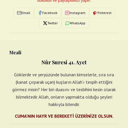
dokunun ve paylaşımınızı yapın.
Email
Facebook
Instagram
Pinterest
Twitter
WhatsApp
Meali
Nûr Suresi 41. Ayet
Göklerde ve yeryüzünde bulunan kimselerle, sıra sıra
(kanat çırparak uçan) kuşların Allah’ı tespih ettiğini
görmez misin? Her biri duasını ve tesbihini kesin olarak
bilmektedir. Allah, onların yapmakta olduğu şeyleri
hakkıyla bilendir.
CUMA'NIN HAYR VE BEREKETİ ÜZERİNİZE OLSUN.