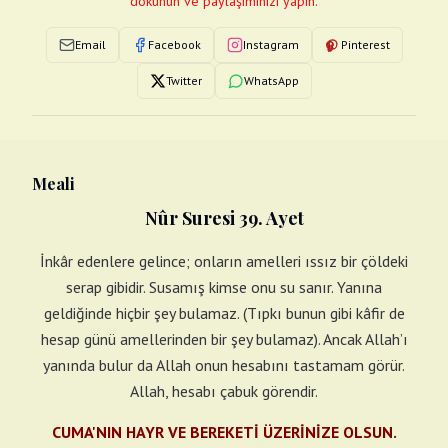
dokunun ve paylaşımınızı yapın.
Email
Facebook
Instagram
Pinterest
Twitter
WhatsApp
Meali
Nûr Suresi 39. Ayet
İnkâr edenlere gelince; onların amelleri ıssız bir çöldeki
serap gibidir. Susamış kimse onu su sanır. Yanına
geldiğinde hiçbir şey bulamaz. (Tıpkı bunun gibi kâfir de
hesap günü amellerinden bir şey bulamaz). Ancak Allah’ı
yanında bulur da Allah onun hesabını tastamam görür.
Allah, hesabı çabuk görendir.
CUMA'NIN HAYR VE BEREKETİ ÜZERİNİZE OLSUN.