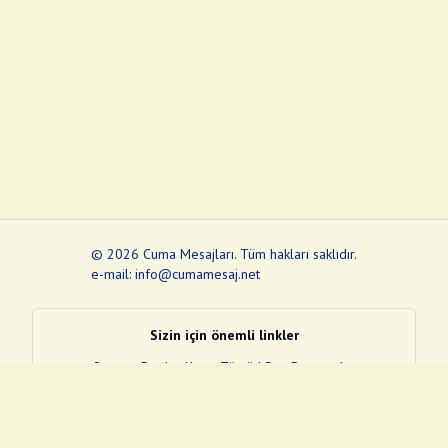
©
2026
Cuma Mesajları
.
Tüm hakları saklıdır.
e-mail: info@cumamesaj.net
Sizin için önemli linkler
Quran
e-Devlet Kapısı
Tüvtürk
Son Depremler
Sosyal Medya Linklerim