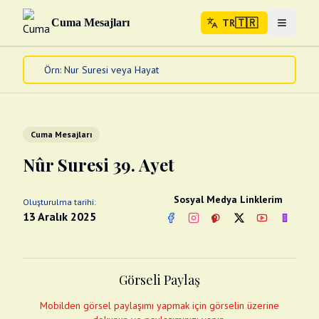
🇹🇷
Cuma Mesajları
TR
Menuyu 
🇹🇷
TR
Ana Sayfa
Kur'an-ı Kerim
Cuma Mesajları
Cuma Mesajları
Kandil Mesajları
Nûr Suresi 39. Ayet
Bayram Mesajları
Diğer
Sosyal Medya Linklerim
Oluşturulma tarihi:
Çeşitli Kartlar
13 Aralık 2025
Facebook
Instagram
Pinterest
Twitter
YouTube
nextsos
Videolar
Gusül (Boy Abdesti)
Abdest Videoları
Namaz Videoları
Görseli Paylaş
Diğer Videolar
Fotograflar
Mobilden görsel paylaşımı yapmak için görselin üzerine