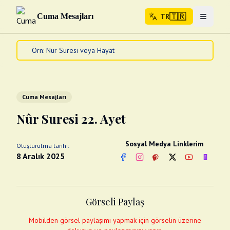
🇹🇷
Cuma Mesajları
TR
Menuyu 
🇹🇷
TR
Ana Sayfa
Kur'an-ı Kerim
Cuma Mesajları
Cuma Mesajları
Kandil Mesajları
Nûr Suresi 22. Ayet
Bayram Mesajları
Diğer
Sosyal Medya Linklerim
Oluşturulma tarihi:
Çeşitli Kartlar
8 Aralık 2025
Facebook
Instagram
Pinterest
Twitter
YouTube
nextsos
Videolar
Gusül (Boy Abdesti)
Abdest Videoları
Namaz Videoları
Görseli Paylaş
Diğer Videolar
Fotograflar
Mobilden görsel paylaşımı yapmak için görselin üzerine