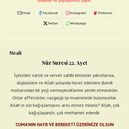
dokunun ve paylaşımınızı yapın.
Email
Facebook
Instagram
Pinterest
Twitter
WhatsApp
Meali
Nûr Suresi 22. Ayet
İçinizden varlık ve servet sahibi kimseler yakınlarına,
düşkünlere ve Allah yolunda hicret edenlere (kendi
mallarından bir şey) vermeyeceklerine yemin etmesinler.
Onlar affetsinler, vazgeçip iyi muamelede bulunsunlar.
Allah’ın sizi bağışlamasını arzu etmez misiniz? Allah, çok
bağışlayandır, çok merhamet edendir.
CUMA'NIN HAYR VE BEREKETİ ÜZERİNİZE OLSUN