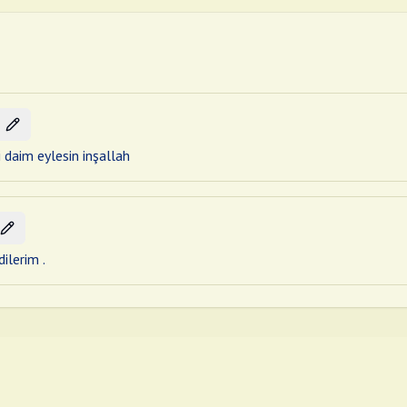
i daim eylesin inşallah
ilerim .