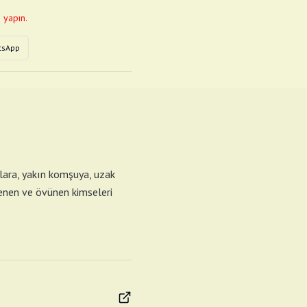
 yapın.
tsApp
llara, yakın komşuya, uzak
rlenen ve övünen kimseleri