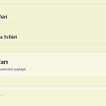
siri
a Tefsiri
ları
elerinizi paylaşın.