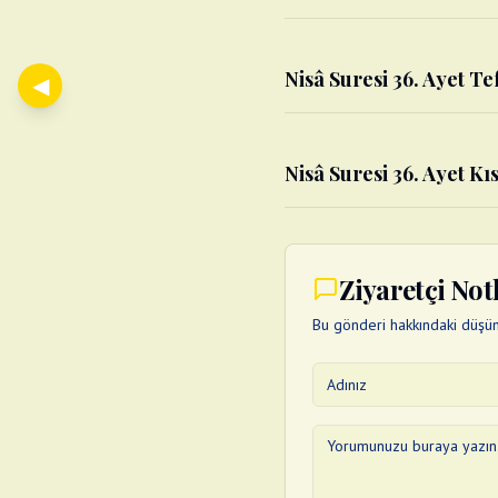
Nisâ Suresi 36. Ayet Tef
◀
Nisâ Suresi 36. Ayet Kıs
Ziyaretçi Not
Bu gönderi hakkındaki düşünc