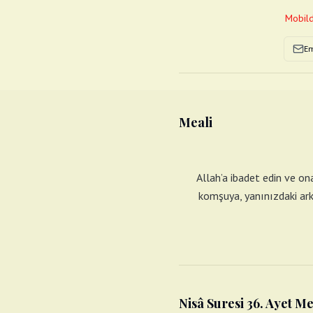
Mobild
Em
Meali
Allah’a ibadet edin ve on
komşuya, yanınızdaki arka
Nisâ Suresi 36. Ayet Me