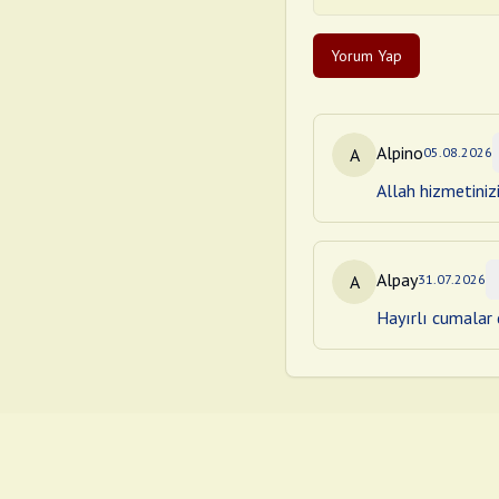
Yorum Yap
Alpino
A
05.08.2026
Allah hizmetiniz
Alpay
A
31.07.2026
Hayırlı cumalar d