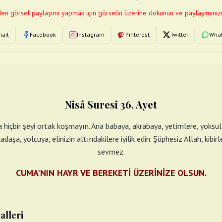
en görsel paylaşımı yapmak için görselin üzerine dokunun ve paylaşımınızı
ail
Facebook
Instagram
Pinterest
Twitter
Wha
Nisâ Suresi 36. Ayet
a hiçbir şeyi ortak koşmayın. Ana babaya, akrabaya, yetimlere, yoksu
daşa, yolcuya, elinizin altındakilere iyilik edin. Şüphesiz Allah, kibi
sevmez.
CUMA'NIN HAYR VE BEREKETİ ÜZERİNİZE OLSUN.
alleri