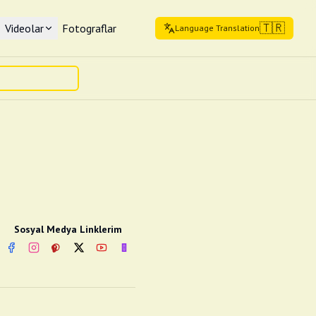
🇹🇷
Videolar
Fotograflar
Language Translation
Sosyal Medya Linklerim
Facebook
Instagram
Pinterest
Twitter
YouTube
nextsosyal