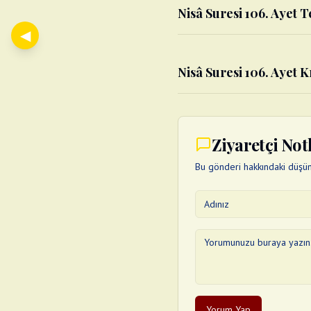
Nisâ Suresi 106. Ayet Te
◀
Nisâ Suresi 106. Ayet K
Ziyaretçi Not
Bu gönderi hakkındaki düşünc
Yorum Yap