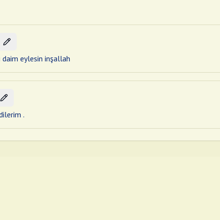
i daim eylesin inşallah
ilerim .