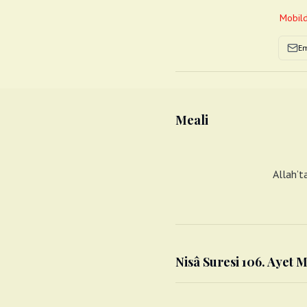
Mobild
Em
Meali
Allah’t
Nisâ Suresi 106. Ayet M