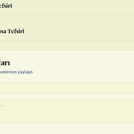
fsiri
ısa Tefsiri
ları
elerinizi paylaşın.