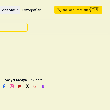
🇹🇷
Videolar
Fotograflar
Language Translation
Sosyal Medya Linklerim
Facebook
Instagram
Pinterest
Twitter
YouTube
nextsosyal