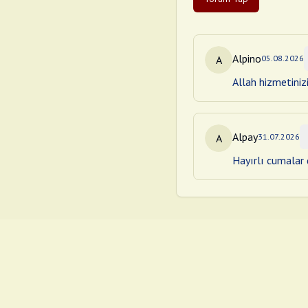
Alpino
A
05.08.2026
Allah hizmetiniz
Alpay
A
31.07.2026
Hayırlı cumalar d