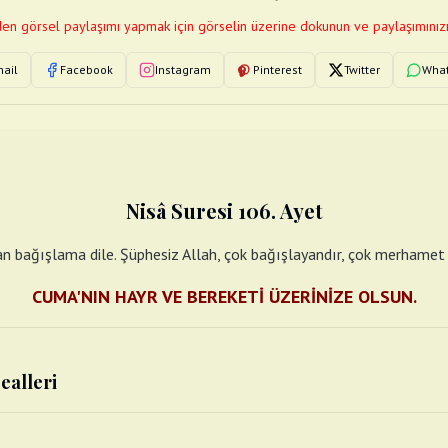
en görsel paylaşımı yapmak için görselin üzerine dokunun ve paylaşımınızı
ail
Facebook
Instagram
Pinterest
Twitter
Wha
Nisâ Suresi 106. Ayet
an bağışlama dile. Şüphesiz Allah, çok bağışlayandır, çok merhamet 
CUMA'NIN HAYR VE BEREKETİ ÜZERİNİZE OLSUN.
ealleri