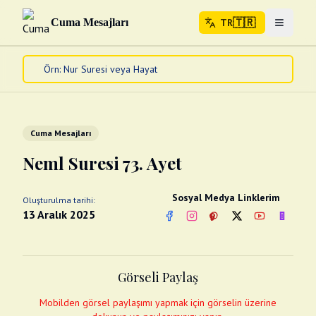
🇹🇷
Cuma Mesajları
TR
Menuyu 
🇹🇷
TR
Ana Sayfa
Kur'an-ı Kerim
Cuma Mesajları
Cuma Mesajları
Kandil Mesajları
Neml Suresi 73. Ayet
Bayram Mesajları
Diğer
Sosyal Medya Linklerim
Oluşturulma tarihi:
Çeşitli Kartlar
13 Aralık 2025
Facebook
Instagram
Pinterest
Twitter
YouTube
nextsos
Videolar
Gusül (Boy Abdesti)
Abdest Videoları
Namaz Videoları
Görseli Paylaş
Diğer Videolar
Fotograflar
Mobilden görsel paylaşımı yapmak için görselin üzerine