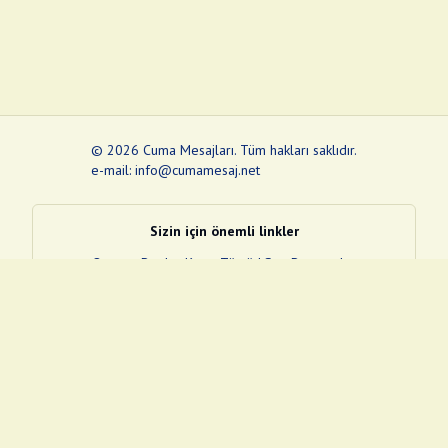
©
2026
Cuma Mesajları
.
Tüm hakları saklıdır.
e-mail: info@cumamesaj.net
Sizin için önemli linkler
Quran
e-Devlet Kapısı
Tüvtürk
Son Depremler
Sosyal Medya Linklerim
Facebook
Instagram
Pinterest
Twitter
YouTube
nextsosyal