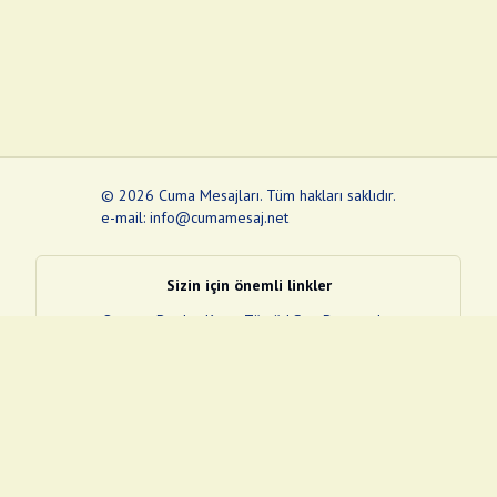
©
2026
Cuma Mesajları
.
Tüm hakları saklıdır.
e-mail: info@cumamesaj.net
Sizin için önemli linkler
Quran
e-Devlet Kapısı
Tüvtürk
Son Depremler
Sosyal Medya Linklerim
Facebook
Instagram
Pinterest
Twitter
YouTube
nextsosyal