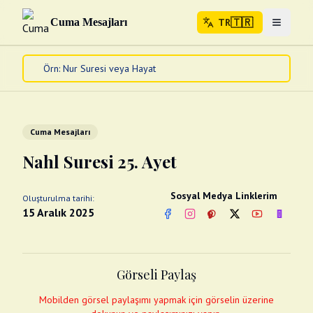
🇹🇷
Cuma Mesajları
TR
Menuyu 
🇹🇷
TR
Ana Sayfa
Kur'an-ı Kerim
Cuma Mesajları
Cuma Mesajları
Kandil Mesajları
Nahl Suresi 25. Ayet
Bayram Mesajları
Diğer
Sosyal Medya Linklerim
Oluşturulma tarihi:
Çeşitli Kartlar
15 Aralık 2025
Facebook
Instagram
Pinterest
Twitter
YouTube
nextsos
Videolar
Gusül (Boy Abdesti)
Abdest Videoları
Namaz Videoları
Görseli Paylaş
Diğer Videolar
Fotograflar
Mobilden görsel paylaşımı yapmak için görselin üzerine