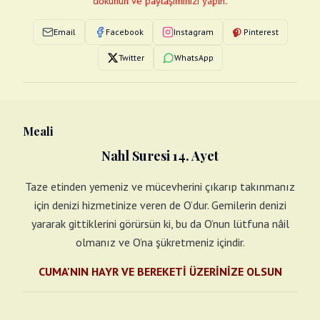
dokunun ve paylaşımınızı yapın.
Email
Facebook
Instagram
Pinterest
Twitter
WhatsApp
Meali
Nahl Suresi 14. Ayet
Taze etinden yemeniz ve mücevherini çıkarıp takınmanız
için denizi hizmetinize veren de O’dur. Gemilerin denizi
yararak gittiklerini görürsün ki, bu da O’nun lütfuna nâil
olmanız ve O’na şükretmeniz içindir.
CUMA'NIN HAYR VE BEREKETİ ÜZERİNİZE OLSUN