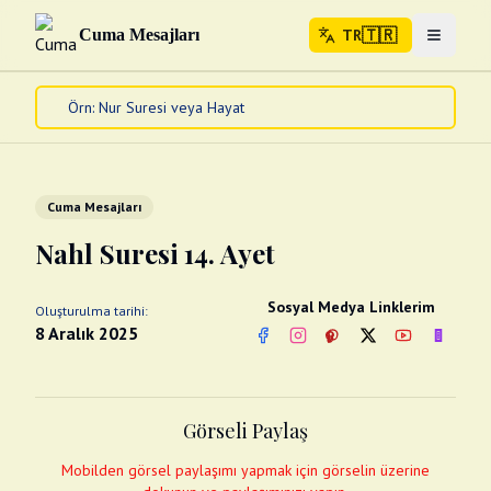
🇹🇷
Cuma Mesajları
TR
Menuyu 
🇹🇷
TR
Ana Sayfa
Kur'an-ı Kerim
Cuma Mesajları
Cuma Mesajları
Kandil Mesajları
Nahl Suresi 14. Ayet
Bayram Mesajları
Diğer
Sosyal Medya Linklerim
Oluşturulma tarihi:
Çeşitli Kartlar
8 Aralık 2025
Facebook
Instagram
Pinterest
Twitter
YouTube
nextsos
Videolar
Gusül (Boy Abdesti)
Abdest Videoları
Namaz Videoları
Görseli Paylaş
Diğer Videolar
Fotograflar
Mobilden görsel paylaşımı yapmak için görselin üzerine