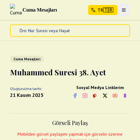
🇹🇷
Cuma Mesajları
TR
Menuyu 
🇹🇷
TR
Ana Sayfa
Kur'an-ı Kerim
Cuma Mesajları
Cuma Mesajları
Kandil Mesajları
Muhammed Suresi 38. Ayet
Bayram Mesajları
Diğer
Sosyal Medya Linklerim
Oluşturulma tarihi:
Çeşitli Kartlar
21 Kasım 2025
Facebook
Instagram
Pinterest
Twitter
YouTube
nextsos
Videolar
Gusül (Boy Abdesti)
Abdest Videoları
Namaz Videoları
Görseli Paylaş
Diğer Videolar
Fotograflar
Mobilden görsel paylaşımı yapmak için görselin üzerine