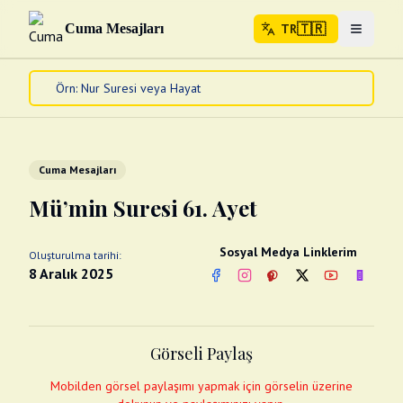
🇹🇷
Cuma Mesajları
TR
Menuyu 
🇹🇷
TR
Ana Sayfa
Kur'an-ı Kerim
Cuma Mesajları
Cuma Mesajları
Kandil Mesajları
Mü’min Suresi 61. Ayet
Bayram Mesajları
Diğer
Sosyal Medya Linklerim
Oluşturulma tarihi:
Çeşitli Kartlar
8 Aralık 2025
Facebook
Instagram
Pinterest
Twitter
YouTube
nextsos
Videolar
Gusül (Boy Abdesti)
Abdest Videoları
Namaz Videoları
Görseli Paylaş
Diğer Videolar
Fotograflar
Mobilden görsel paylaşımı yapmak için görselin üzerine