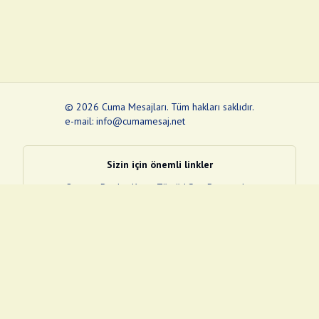
©
2026
Cuma Mesajları
.
Tüm hakları saklıdır.
e-mail: info@cumamesaj.net
Sizin için önemli linkler
Quran
e-Devlet Kapısı
Tüvtürk
Son Depremler
Sosyal Medya Linklerim
Facebook
Instagram
Pinterest
Twitter
YouTube
nextsosyal