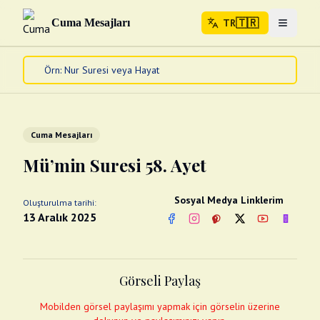
🇹🇷
Cuma Mesajları
TR
Menuyu 
🇹🇷
TR
Ana Sayfa
Kur'an-ı Kerim
Cuma Mesajları
Cuma Mesajları
Kandil Mesajları
Mü’min Suresi 58. Ayet
Bayram Mesajları
Diğer
Sosyal Medya Linklerim
Oluşturulma tarihi:
Çeşitli Kartlar
13 Aralık 2025
Facebook
Instagram
Pinterest
Twitter
YouTube
nextsos
Videolar
Gusül (Boy Abdesti)
Abdest Videoları
Namaz Videoları
Görseli Paylaş
Diğer Videolar
Fotograflar
Mobilden görsel paylaşımı yapmak için görselin üzerine