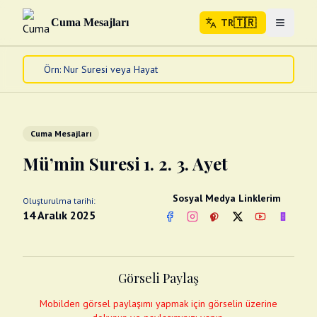
🇹🇷
Cuma Mesajları
TR
Menuyu 
🇹🇷
TR
Ana Sayfa
Kur'an-ı Kerim
Cuma Mesajları
Cuma Mesajları
Kandil Mesajları
Mü’min Suresi 1. 2. 3. Ayet
Bayram Mesajları
Diğer
Sosyal Medya Linklerim
Oluşturulma tarihi:
Çeşitli Kartlar
14 Aralık 2025
Facebook
Instagram
Pinterest
Twitter
YouTube
nextsos
Videolar
Gusül (Boy Abdesti)
Abdest Videoları
Namaz Videoları
Görseli Paylaş
Diğer Videolar
Fotograflar
Mobilden görsel paylaşımı yapmak için görselin üzerine