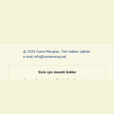
©
2026
Cuma Mesajları
.
Tüm hakları saklıdır.
e-mail: info@cumamesaj.net
Sizin için önemli linkler
Quran
e-Devlet Kapısı
Tüvtürk
Son Depremler
Sosyal Medya Linklerim
Facebook
Instagram
Pinterest
Twitter
YouTube
nextsosyal