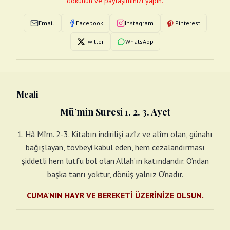
dokunun ve paylaşımınızı yapın.
Email
Facebook
Instagram
Pinterest
Twitter
WhatsApp
Meali
Mü’min Suresi 1. 2. 3. Ayet
1. Hâ Mîm. 2-3. Kitabın indirilişi azîz ve alîm olan, günahı
bağışlayan, tövbeyi kabul eden, hem cezalandırması
şiddetli hem lutfu bol olan Allah’ın katındandır. O’ndan
başka tanrı yoktur, dönüş yalnız O’nadır.
CUMA'NIN HAYR VE BEREKETİ ÜZERİNİZE OLSUN.