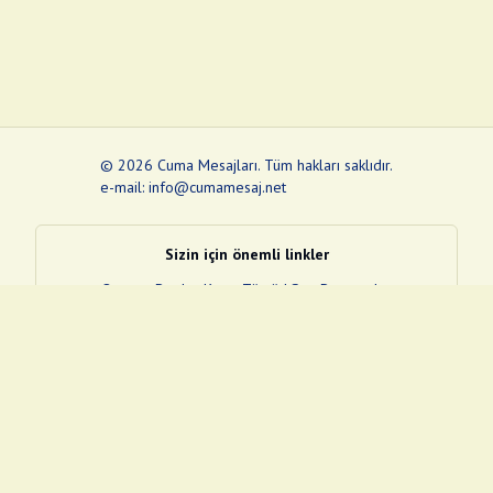
©
2026
Cuma Mesajları
.
Tüm hakları saklıdır.
e-mail: info@cumamesaj.net
Sizin için önemli linkler
Quran
e-Devlet Kapısı
Tüvtürk
Son Depremler
Sosyal Medya Linklerim
Facebook
Instagram
Pinterest
Twitter
YouTube
nextsosyal