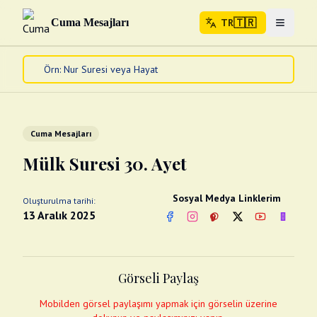
🇹🇷
Cuma Mesajları
TR
Menuyu 
🇹🇷
TR
Ana Sayfa
Kur'an-ı Kerim
Cuma Mesajları
Cuma Mesajları
Kandil Mesajları
Mülk Suresi 30. Ayet
Bayram Mesajları
Diğer
Sosyal Medya Linklerim
Oluşturulma tarihi:
Çeşitli Kartlar
13 Aralık 2025
Facebook
Instagram
Pinterest
Twitter
YouTube
nextsos
Videolar
Gusül (Boy Abdesti)
Abdest Videoları
Namaz Videoları
Görseli Paylaş
Diğer Videolar
Fotograflar
Mobilden görsel paylaşımı yapmak için görselin üzerine