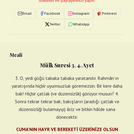
dokunun ve paylaşımınızı yapın.
Email
Facebook
Instagram
Pinterest
Twitter
WhatsApp
Meali
Mülk Suresi 3. 4. Ayet
3. O, yedi göğü tabaka tabaka yaratandır. Rahmân’ın
yaratışında hiçbir uyumsuzluk göremezsin. Bir kere daha
bak! Hiçbir çatlak (ve düzensizlik) görüyor musun? 4.
Sonra tekrar tekrar bak; bakışların (aradığı çatlak ve
düzensizliği bulamayıp) âciz ve bitkin hâlde sana
dönecektir.
CUMA'NIN HAYR VE BEREKETİ ÜZERİNİZE OLSUN