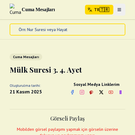
🇹🇷
Cuma Mesajları
TR
Menuyu 
🇹🇷
TR
Ana Sayfa
Kur'an-ı Kerim
Cuma Mesajları
Cuma Mesajları
Kandil Mesajları
Mülk Suresi 3. 4. Ayet
Bayram Mesajları
Diğer
Sosyal Medya Linklerim
Oluşturulma tarihi:
Çeşitli Kartlar
21 Kasım 2025
Facebook
Instagram
Pinterest
Twitter
YouTube
nextsos
Videolar
Gusül (Boy Abdesti)
Abdest Videoları
Namaz Videoları
Görseli Paylaş
Diğer Videolar
Fotograflar
Mobilden görsel paylaşımı yapmak için görselin üzerine