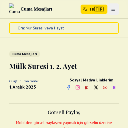
🇹🇷
Cuma Mesajları
TR
Menuyu 
🇹🇷
TR
Ana Sayfa
Kur'an-ı Kerim
Cuma Mesajları
Cuma Mesajları
Kandil Mesajları
Mülk Suresi 1. 2. Ayet
Bayram Mesajları
Diğer
Sosyal Medya Linklerim
Oluşturulma tarihi:
Çeşitli Kartlar
1 Aralık 2025
Facebook
Instagram
Pinterest
Twitter
YouTube
nextsos
Videolar
Gusül (Boy Abdesti)
Abdest Videoları
Namaz Videoları
Görseli Paylaş
Diğer Videolar
Fotograflar
Mobilden görsel paylaşımı yapmak için görselin üzerine