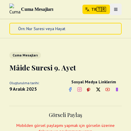
🇹🇷
Cuma Mesajları
TR
Menuyu 
🇹🇷
TR
Ana Sayfa
Kur'an-ı Kerim
Cuma Mesajları
Cuma Mesajları
Kandil Mesajları
Mâide Suresi 9. Ayet
Bayram Mesajları
Diğer
Sosyal Medya Linklerim
Oluşturulma tarihi:
Çeşitli Kartlar
9 Aralık 2025
Facebook
Instagram
Pinterest
Twitter
YouTube
nextsos
Videolar
Gusül (Boy Abdesti)
Abdest Videoları
Namaz Videoları
Görseli Paylaş
Diğer Videolar
Fotograflar
Mobilden görsel paylaşımı yapmak için görselin üzerine