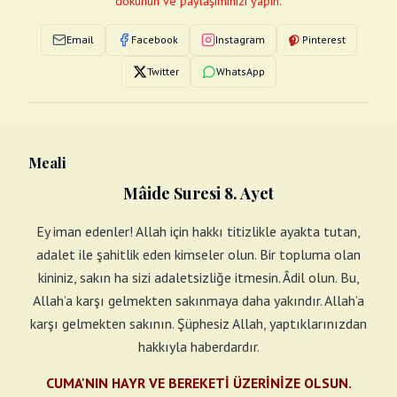
dokunun ve paylaşımınızı yapın.
Email
Facebook
Instagram
Pinterest
Twitter
WhatsApp
Meali
Mâide Suresi 8. Ayet
Ey iman edenler! Allah için hakkı titizlikle ayakta tutan,
adalet ile şahitlik eden kimseler olun. Bir topluma olan
kininiz, sakın ha sizi adaletsizliğe itmesin. Âdil olun. Bu,
Allah’a karşı gelmekten sakınmaya daha yakındır. Allah’a
karşı gelmekten sakının. Şüphesiz Allah, yaptıklarınızdan
hakkıyla haberdardır.
CUMA'NIN HAYR VE BEREKETİ ÜZERİNİZE OLSUN.