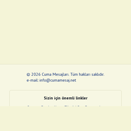
©
2026
Cuma Mesajları
.
Tüm hakları saklıdır.
e-mail: info@cumamesaj.net
Sizin için önemli linkler
Quran
e-Devlet Kapısı
Tüvtürk
Son Depremler
Sosyal Medya Linklerim