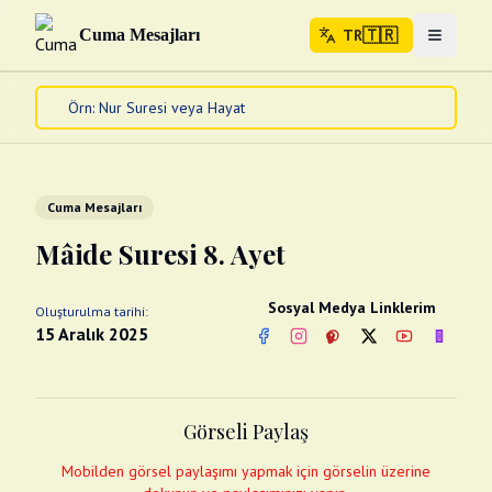
🇹🇷
Cuma Mesajları
TR
Menuyu 
🇹🇷
TR
Ana Sayfa
Kur'an-ı Kerim
Cuma Mesajları
Cuma Mesajları
Kandil Mesajları
Mâide Suresi 8. Ayet
Bayram Mesajları
Diğer
Sosyal Medya Linklerim
Oluşturulma tarihi:
Çeşitli Kartlar
15 Aralık 2025
Facebook
Instagram
Pinterest
Twitter
YouTube
nextsos
Videolar
Gusül (Boy Abdesti)
Abdest Videoları
Namaz Videoları
Görseli Paylaş
Diğer Videolar
Fotograflar
Mobilden görsel paylaşımı yapmak için görselin üzerine