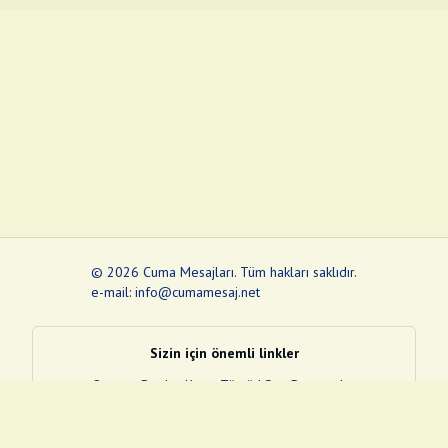
©
2026
Cuma Mesajları
.
Tüm hakları saklıdır.
e-mail: info@cumamesaj.net
Sizin için önemli linkler
Quran
e-Devlet Kapısı
Tüvtürk
Son Depremler
Sosyal Medya Linklerim