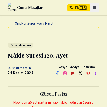
🇹🇷
Cuma Mesajları
TR
Menuyu 
🇹🇷
TR
Ana Sayfa
Kur'an-ı Kerim
Cuma Mesajları
Cuma Mesajları
Kandil Mesajları
Mâide Suresi 120. Ayet
Bayram Mesajları
Diğer
Sosyal Medya Linklerim
Oluşturulma tarihi:
Çeşitli Kartlar
24 Kasım 2025
Facebook
Instagram
Pinterest
Twitter
YouTube
nextsos
Videolar
Gusül (Boy Abdesti)
Abdest Videoları
Namaz Videoları
Görseli Paylaş
Diğer Videolar
Fotograflar
Mobilden görsel paylaşımı yapmak için görselin üzerine