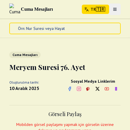
🇹🇷
Cuma Mesajları
TR
Menuyu 
🇹🇷
TR
Ana Sayfa
Kur'an-ı Kerim
Cuma Mesajları
Cuma Mesajları
Kandil Mesajları
Meryem Suresi 76. Ayet
Bayram Mesajları
Diğer
Sosyal Medya Linklerim
Oluşturulma tarihi:
Çeşitli Kartlar
10 Aralık 2025
Facebook
Instagram
Pinterest
Twitter
YouTube
nextsos
Videolar
Gusül (Boy Abdesti)
Abdest Videoları
Namaz Videoları
Görseli Paylaş
Diğer Videolar
Fotograflar
Mobilden görsel paylaşımı yapmak için görselin üzerine