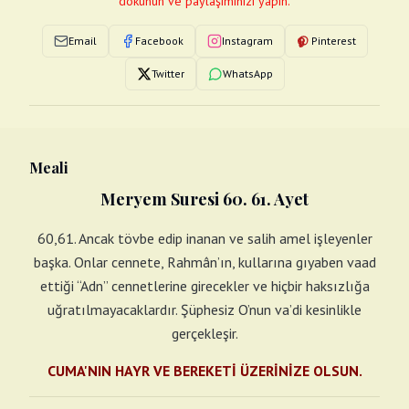
dokunun ve paylaşımınızı yapın.
Email
Facebook
Instagram
Pinterest
Twitter
WhatsApp
Meali
Meryem Suresi 60. 61. Ayet
60,61. Ancak tövbe edip inanan ve salih amel işleyenler
başka. Onlar cennete, Rahmân’ın, kullarına gıyaben vaad
ettiği “Adn” cennetlerine girecekler ve hiçbir haksızlığa
uğratılmayacaklardır. Şüphesiz O’nun va’di kesinlikle
gerçekleşir.
CUMA'NIN HAYR VE BEREKETİ ÜZERİNİZE OLSUN.