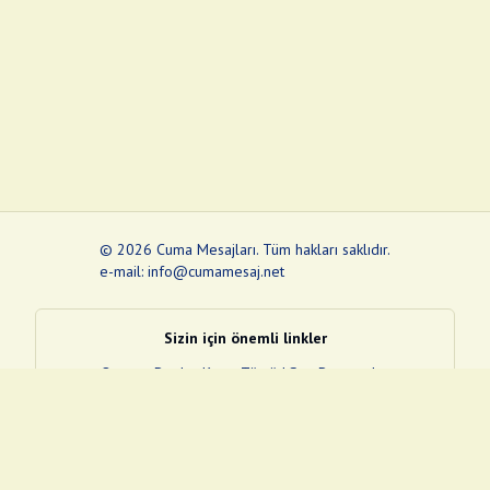
©
2026
Cuma Mesajları
.
Tüm hakları saklıdır.
e-mail: info@cumamesaj.net
Sizin için önemli linkler
Quran
e-Devlet Kapısı
Tüvtürk
Son Depremler
Sosyal Medya Linklerim
Facebook
Instagram
Pinterest
Twitter
YouTube
nextsosyal