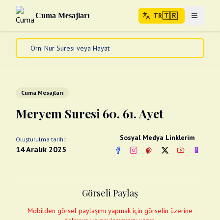
🇹🇷
Cuma Mesajları
TR
Menuyu 
🇹🇷
TR
Ana Sayfa
Kur'an-ı Kerim
Cuma Mesajları
Cuma Mesajları
Kandil Mesajları
Meryem Suresi 60. 61. Ayet
Bayram Mesajları
Diğer
Sosyal Medya Linklerim
Oluşturulma tarihi:
Çeşitli Kartlar
14 Aralık 2025
Facebook
Instagram
Pinterest
Twitter
YouTube
nextsos
Videolar
Gusül (Boy Abdesti)
Abdest Videoları
Namaz Videoları
Görseli Paylaş
Diğer Videolar
Fotograflar
Mobilden görsel paylaşımı yapmak için görselin üzerine