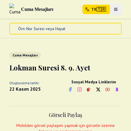
🇹🇷
Cuma Mesajları
TR
Menuyu 
🇹🇷
TR
Ana Sayfa
Kur'an-ı Kerim
Cuma Mesajları
Cuma Mesajları
Kandil Mesajları
Lokman Suresi 8. 9. Ayet
Bayram Mesajları
Diğer
Sosyal Medya Linklerim
Oluşturulma tarihi:
Çeşitli Kartlar
22 Kasım 2025
Facebook
Instagram
Pinterest
Twitter
YouTube
nextsos
Videolar
Gusül (Boy Abdesti)
Abdest Videoları
Namaz Videoları
Görseli Paylaş
Diğer Videolar
Fotograflar
Mobilden görsel paylaşımı yapmak için görselin üzerine