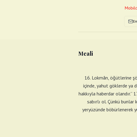
Mobild
Em
Meali
16. Lokmân, öğütlerine şöy
içinde, yahut göklerde ya da 
hakkıyla haberdar olandır.” 1
sabırlı ol. Çünkü bunlar
yeryüzünde böbürlenerek yür