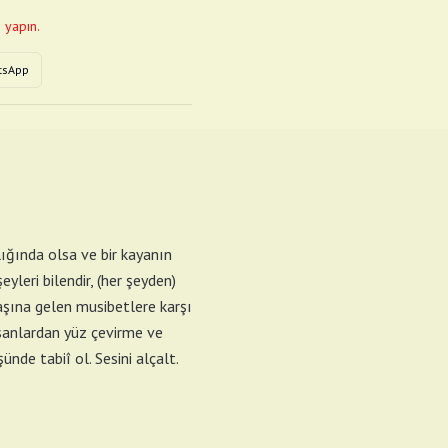
 yapın.
tsApp
lığında olsa ve bir kayanın
şeyleri bilendir, (her şeyden)
Başına gelen musibetlere karşı
nsanlardan yüz çevirme ve
nde tabiî ol. Sesini alçalt.