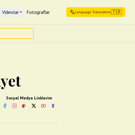
🇹🇷
Videolar
Fotograflar
Language Translation
Ayet
Sosyal Medya Linklerim
Facebook
Instagram
Pinterest
Twitter
YouTube
nextsosyal