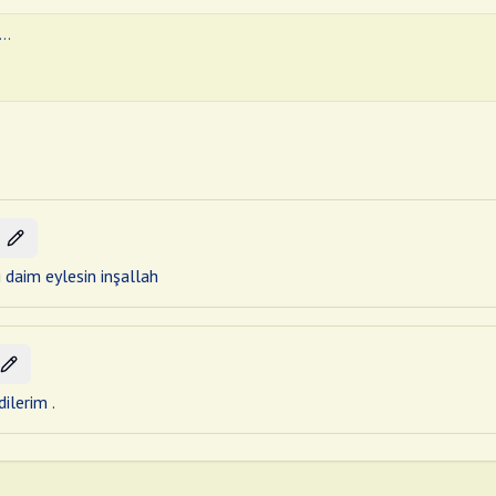
i daim eylesin inşallah
ilerim .