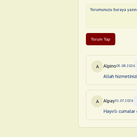
Yorum Yap
Alpino
A
05.08.2026
Allah hizmetiniz
Alpay
A
31.07.2026
Hayırlı cumalar d