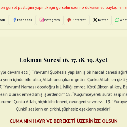
en görsel paylaşımı yapmak için görselin üzerine dokunun ve paylaşımınızı
ail
Facebook
Instagram
Pinterest
Twitter
Wha
Lokman Suresi 16. 17. 18. 19. Ayet
le devam etti:) “Yavrum! Şüphesiz yapılan iş bir hardal tanesi ağır
yerin içinde bile olsa, Allah onu çıkarır getirir. Çünkü Allah, en gizli 
7. “Yavrum! Namazı dosdoğru kıl. İyiliği emret. Kötülükten alıkoy. 
 kesin olarak emredilmiş işlerdendir.” 18. “Küçümseyerek surat asıp i
üme! Çünkü Allah, hiçbir kibirleneni, övüngeni sevmez.” 19. “Yürüyüşü
Çünkü seslerin en çirkini, şüphesiz eşeklerin sesidir!”
CUMA'NIN HAYR VE BEREKETİ ÜZERİNİZE OLSUN