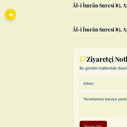
Âl-i İmrân Suresi 85. A
◀
Âl-i İmrân Suresi 85. A
Ziyaretçi Not
Bu gönderi hakkındaki düşünc
Yorum Yap