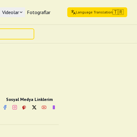
🇹🇷
Videolar
Fotograflar
Language Translation
Sosyal Medya Linklerim
Facebook
Instagram
Pinterest
Twitter
YouTube
nextsosyal