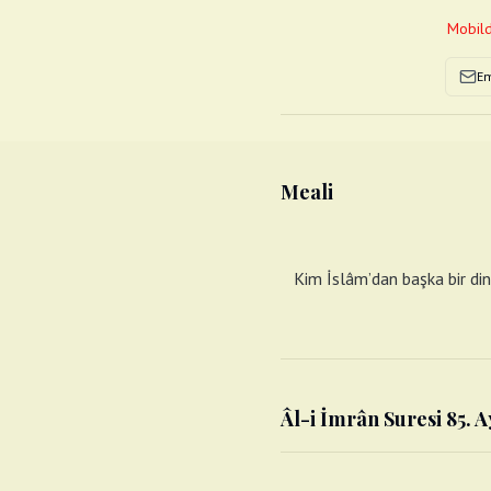
Mobild
Em
Meali
Kim İslâm’dan başka bir din
Âl-i İmrân Suresi 85. A