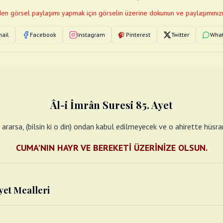
en görsel paylaşımı yapmak için görselin üzerine dokunun ve paylaşımınızı
ail
Facebook
Instagram
Pinterest
Twitter
Wha
Âl-i İmrân Suresi 85. Ayet
 ararsa, (bilsin ki o din) ondan kabul edilmeyecek ve o ahirette hüsr
CUMA'NIN HAYR VE BEREKETİ ÜZERİNİZE OLSUN.
yet Mealleri