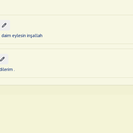
i daim eylesin inşallah
ilerim .