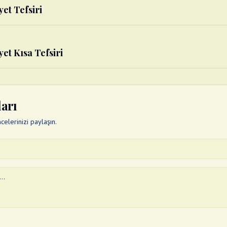
yet Tefsiri
yet Kısa Tefsiri
ları
elerinizi paylaşın.