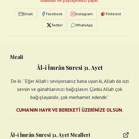
dokunun ve paylaşımınızı yapın.
Email
Facebook
Instagram
Pinterest
Twitter
WhatsApp
Meali
Âl-i İmrân Suresi 31. Ayet
De ki: “Eğer Allah’ı seviyorsanız bana uyun ki, Allah da sizi
sevsin ve günahlarınızı bağışlasın. Çünkü Allah çok
bağışlayandır, çok merhamet edendir.”
CUMA'NIN HAYR VE BEREKETİ ÜZERİNİZE OLSUN.
Âl-i İmrân Suresi 31. Ayet Mealleri