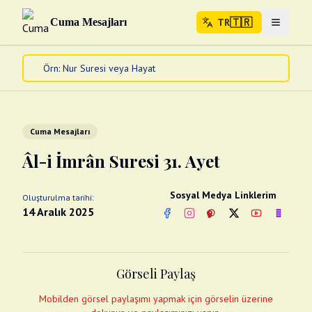
🇹🇷
Cuma Mesajları
TR
Menuyu 
🇹🇷
TR
Ana Sayfa
Kur'an-ı Kerim
Cuma Mesajları
Cuma Mesajları
Kandil Mesajları
Âl-i İmrân Suresi 31. Ayet
Bayram Mesajları
Diğer
Sosyal Medya Linklerim
Oluşturulma tarihi:
Çeşitli Kartlar
14 Aralık 2025
Facebook
Instagram
Pinterest
Twitter
YouTube
nextsos
Videolar
Gusül (Boy Abdesti)
Abdest Videoları
Namaz Videoları
Görseli Paylaş
Diğer Videolar
Fotograflar
Mobilden görsel paylaşımı yapmak için görselin üzerine