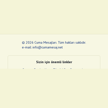
©
2026
Cuma Mesajları
.
Tüm hakları saklıdır.
e-mail: info@cumamesaj.net
Sizin için önemli linkler
Quran
e-Devlet Kapısı
Tüvtürk
Son Depremler
Sosyal Medya Linklerim
Facebook
Instagram
Pinterest
Twitter
YouTube
nextsosyal