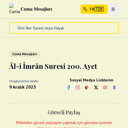
🇹🇷
Cuma Mesajları
TR
Menuyu 
🇹🇷
TR
Ana Sayfa
Kur'an-ı Kerim
Cuma Mesajları
Cuma Mesajları
Kandil Mesajları
Âl-i İmrân Suresi 200. Ayet
Bayram Mesajları
Diğer
Sosyal Medya Linklerim
Oluşturulma tarihi:
Çeşitli Kartlar
9 Aralık 2025
Facebook
Instagram
Pinterest
Twitter
YouTube
nextsos
Videolar
Gusül (Boy Abdesti)
Abdest Videoları
Namaz Videoları
Görseli Paylaş
Diğer Videolar
Fotograflar
Mobilden görsel paylaşımı yapmak için görselin üzerine