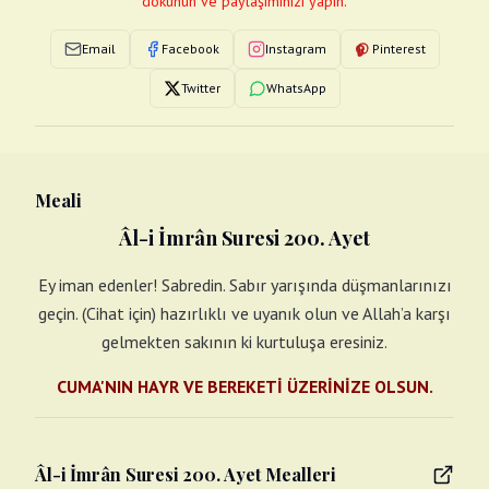
dokunun ve paylaşımınızı yapın.
Email
Facebook
Instagram
Pinterest
Twitter
WhatsApp
Meali
Âl-i İmrân Suresi 200. Ayet
Ey iman edenler! Sabredin. Sabır yarışında düşmanlarınızı
geçin. (Cihat için) hazırlıklı ve uyanık olun ve Allah’a karşı
gelmekten sakının ki kurtuluşa eresiniz.
CUMA'NIN HAYR VE BEREKETİ ÜZERİNİZE OLSUN.
Âl-i İmrân Suresi 200. Ayet Mealleri