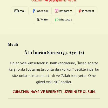
dokunun ve paylaşımınızı yapın.
Email
Facebook
Instagram
Pinterest
Twitter
WhatsApp
Meali
Âl-i İmrân Suresi 173. Ayet (2)
Onlar öyle kimselerdir ki, halk kendilerine, “İnsanlar size
karşı ordu toplamışlar, onlardan korkun” dediklerinde, bu
söz onların imanını artırdı ve “Allah bize yeter, O ne
güzel vekildir!” dediler.
CUMA'NIN HAYR VE BEREKETİ ÜZERİNİZE OLSUN.