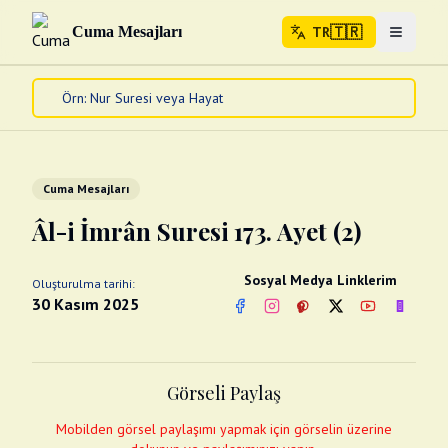
🇹🇷
Cuma Mesajları
TR
Menuyu 
🇹🇷
TR
Ana Sayfa
Kur'an-ı Kerim
Cuma Mesajları
Cuma Mesajları
Kandil Mesajları
Âl-i İmrân Suresi 173. Ayet (2)
Bayram Mesajları
Diğer
Sosyal Medya Linklerim
Oluşturulma tarihi:
Çeşitli Kartlar
30 Kasım 2025
Facebook
Instagram
Pinterest
Twitter
YouTube
nextsos
Videolar
Gusül (Boy Abdesti)
Abdest Videoları
Namaz Videoları
Görseli Paylaş
Diğer Videolar
Fotograflar
Mobilden görsel paylaşımı yapmak için görselin üzerine