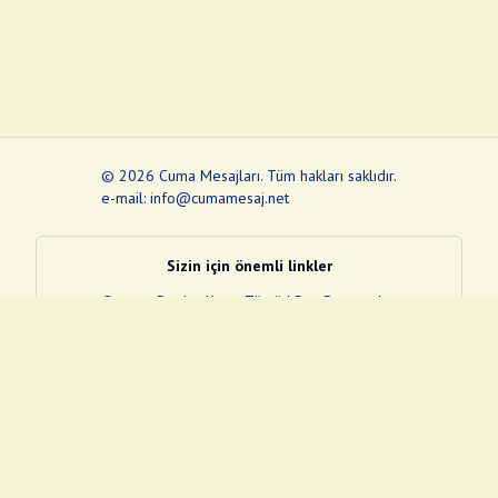
©
2026
Cuma Mesajları
.
Tüm hakları saklıdır.
e-mail: info@cumamesaj.net
Sizin için önemli linkler
Quran
e-Devlet Kapısı
Tüvtürk
Son Depremler
Sosyal Medya Linklerim
Facebook
Instagram
Pinterest
Twitter
YouTube
nextsosyal